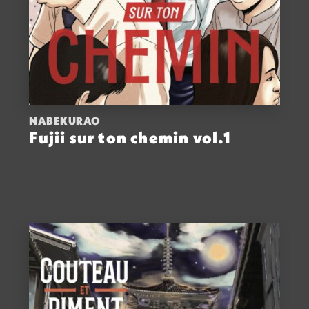
NABEKURAO
Fujii sur ton chemin vol.1
ACHETER
13,00
€
VOIR