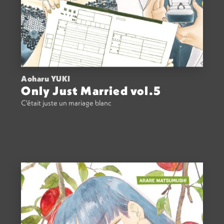
Aoharu YUKI
Only Just Married vol.5
C'était juste un mariage blanc
ACHETER
8,50
€
VOIR