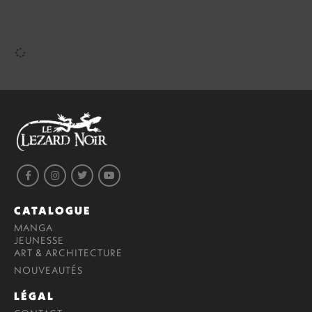
ACHETER
8,50
€
VOIR
CATALOGUE
MANGA
JEUNESSE
ART & ARCHITECTURE
NOUVEAUTÉS
LÉGAL