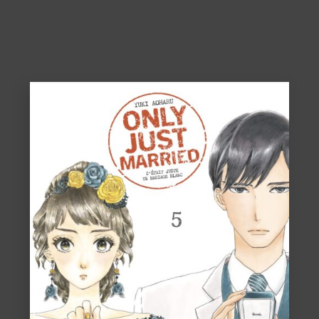
ACHETER
8,50
€
VOIR