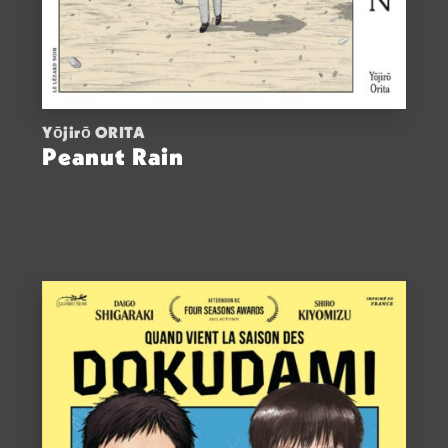
Yōjirō ORITA
Peanut Rain
ACHETER
14,00
€
VOIR