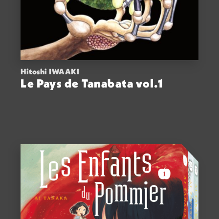
Hitoshi IWAAKI
Le Pays de Tanabata vol.1
ACHETER
15,00
€
VOIR