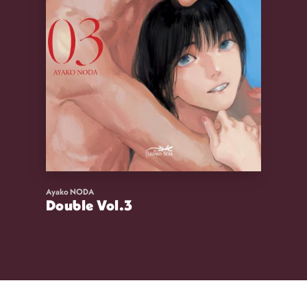
Ayako NODA
Double Vol.3
11,00
€
VOIR
ACHETER