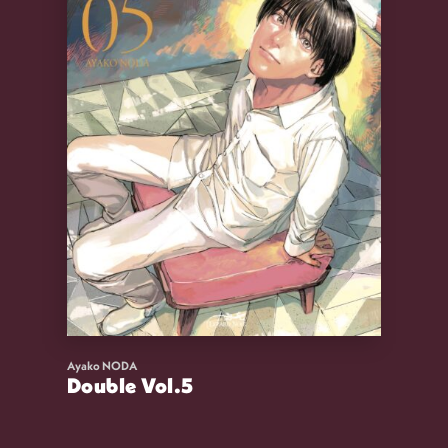
Ayako NODA
Double Vol.5
13,00
€
VOIR
ACHETER