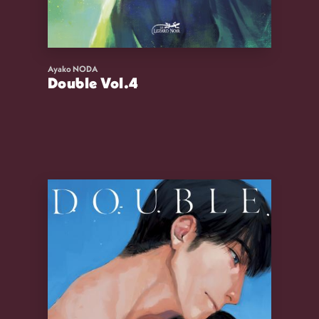
Ayako NODA
Double Vol.4
13,00
€
VOIR
ACHETER