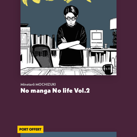
Minetarô MOCHIZUKI
No manga No life Vol.2
16,00
€
VOIR
ACHETER
PORT OFFERT