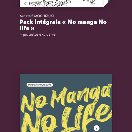
Minetarô MOCHIZUKI
Pack intégrale « No manga No
life »
+ jaquette exclusive
32,00
€
VOIR
ACHETER