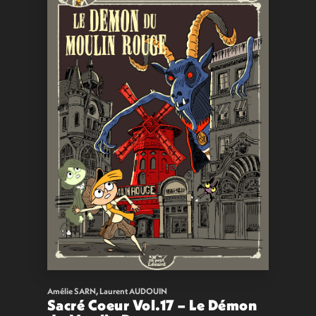
Amélie SARN
,
Laurent AUDOUIN
Sacré Coeur Vol.17 – Le Démon