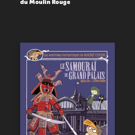
du Moulin Rouge
15,00
€
VOIR
ACHETER