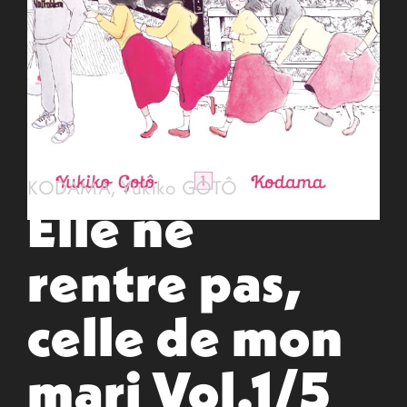
KODAMA
,
Yukiko GOTÔ
Elle ne
rentre pas,
celle de mon
mari Vol.1/5