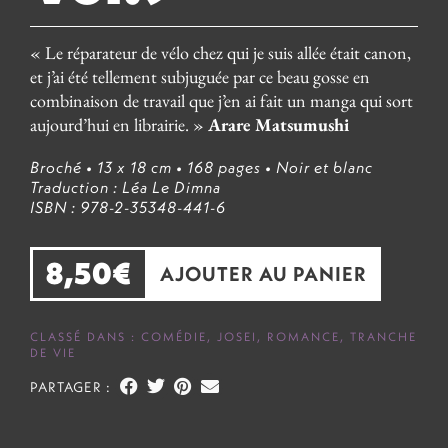
« Le réparateur de vélo chez qui je suis allée était canon,
et j’ai été tellement subjuguée par ce beau gosse en
combinaison de travail que j’en ai fait un manga qui sort
aujourd’hui en librairie. »
Arare Matsumushi
Broché
• 13 x 18 cm
• 168 pages
• Noir et blanc
Traduction : Léa Le Dimna
ISBN : 978-2-35348-441-6
8,50
€
AJOUTER AU PANIER
CLASSÉ DANS :
COMÉDIE
,
JOSEI
,
ROMANCE
,
TRANCHE
DE VIE
PARTAGER :