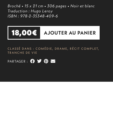
Broché
• 15 x 21 cm
• 306 pages
• Noir et blanc
Traduction : Hugo Leroy
ISBN : 978-2-35348-409-6
18,00
€
AJOUTER AU PANIER
CLASSÉ DANS :
COMÉDIE
,
DRAME
,
RÉCIT COMPLET
,
TRANCHE DE VIE
PARTAGER :