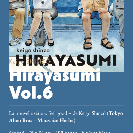
Keigo SHINZÔ
Hirayasumi
Vol.6
La nouvelle série « feel good » de Keigo Shinzô (
Tokyo
Alien Bros
–
Mauvaise Herbe
).
Broché
• 15 x 21 cm
• 158 pages
• Noir et blanc