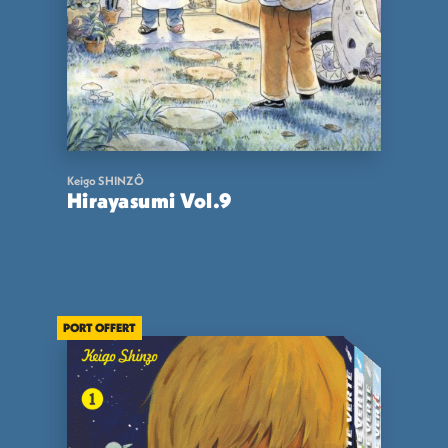
Keigo SHINZÔ
Hirayasumi Vol.9
13,00
€
VOIR
ACHETER
PORT OFFERT